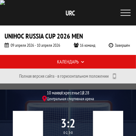
URC
UNIHOC RUSSIA CUP 2026 MEN
09 апреля 2026 - 10 апреля 2026
16 команд
Завершён
Таблицы турнира
КАЛЕНДАРЬ
Полная версия сайта - в горизонтальном положении
Протокол и события матча НОРД СИТ
Матч
10 мая
воскресенье
18:28
Центральная спортивная арена
3
2
0-2, 3-0