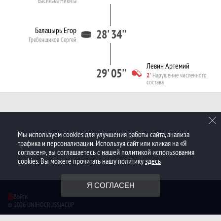
Васильев Никита
Балацырь Егор
28' 34''
Гребенщиков Сергей
Левин Артемий
29' 05''
2'
Нарушение численного
состава
Мы используем cookies для улучшения работы сайта, анализа
трафика и персонализации. Используя сайт или кликая на «Я
согласен», вы соглашаетесь с нашей политикой использования
cookies. Вы можете прочитать нашу политику
здесь
Я СОГЛАСЕН
Войти
© 2026 UNIHOCRUSSIACUP