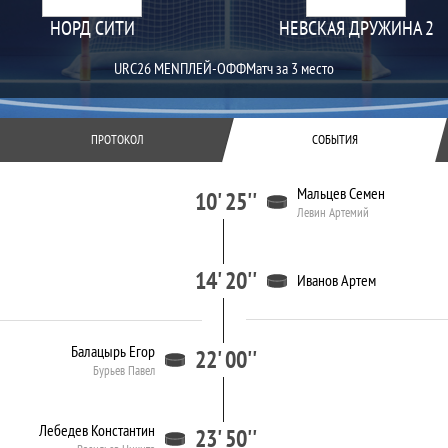
НОРД СИТИ
НЕВСКАЯ ДРУЖИНА 2
URC26 MEN
ПЛЕЙ-ОФФ
Матч за 3 место
ПРОТОКОЛ
СОБЫТИЯ
Мальцев Семен
10' 25''
Левин Артемий
14' 20''
Иванов Артем
Балацырь Егор
22' 00''
Бурьев Павел
Лебедев Константин
23' 50''